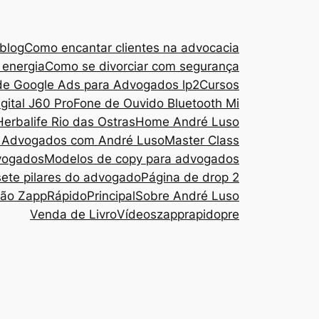
blog
Como encantar clientes na advocacia
energia
Como se divorciar com segurança
de Google Ads para Advogados lp2
Cursos
tal J60 Pro
Fone de Ouvido Bluetooth Mi
Herbalife Rio das Ostras
Home André Luso
a Advogados com André Luso
Master Class
vogados
Modelos de copy para advogados
sete pilares do advogado
Página de drop 2
ção ZappRápido
Principal
Sobre André Luso
Venda de Livro
Vídeos
zapprapidopre