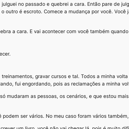
julguei no passado e quebrei a cara. Então pare de jul
que o outro é escroto. Comece a mudança por você. Voc
ebra a cara. E vai acontecer com você também quando 
ecer.
treinamentos, gravar cursos e tal. Todos a minha volta 
irando, fui engordando, pois as reclamações a minha vol
 só mudaram as pessoas, os cenários, e que estou mais e
 podem ser vários. No meu caso foram vários também, 
rever um livro, você não vai chegar lá, pois é muito difíc