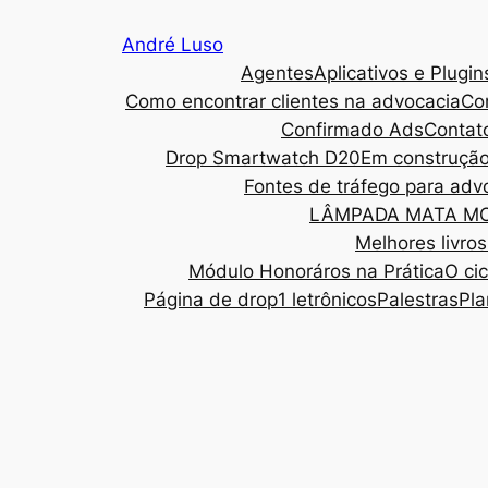
Pular
André Luso
para
Agentes
Aplicativos e Plugin
o
Como encontrar clientes na advocacia
Co
conteúdo
Confirmado Ads
Contat
Drop Smartwatch D20
Em construçã
Fontes de tráfego para ad
LÂMPADA MATA M
Melhores livro
Módulo Honoráros na Prática
O ci
Página de drop1 letrônicos
Palestras
Pla