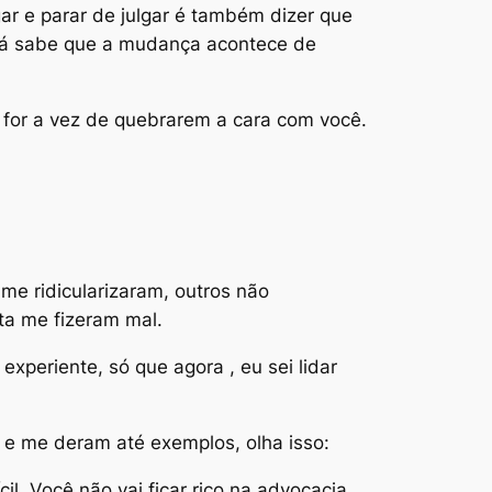
gar e parar de julgar é também dizer que
ê já sabe que a mudança acontece de
for a vez de quebrarem a cara com você.
me ridicularizaram, outros não
ta me fizeram mal.
xperiente, só que agora , eu sei lidar
e me deram até exemplos, olha isso:
il. Você não vai ficar rico na advocacia,