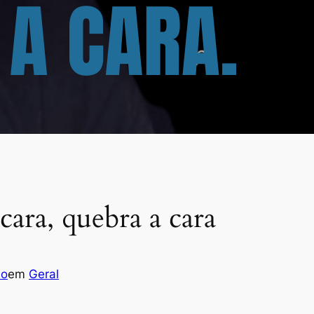
cara, quebra a cara
so
em
Geral