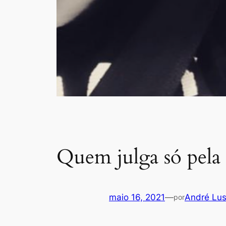
Quem julga só pela 
maio 16, 2021
—
André Lu
por