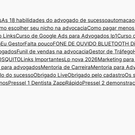
s
As 18 habilidades do advogado de sucesso
automacao
mo escolher seu nicho na advocacia
Como pagar menos 
o Links
Curso de Google Ads para Advogados lp1
Curso 
o
Eu Gestor
Falta pouco
FONE DE OUVIDO BLUETOOTH Digi
vogados
Funil de vendas na advocacia
Gestor de Tráfego
OSQUITO
Links Importantes
Lp nova 2026
Marketing par
s para advogados
Mentoria de Carreira
Mentoria para Ad
clo do sucesso
Obrigado Live
Obrigado pelo cadastro
Os 
nos
Pressel 1 Dentista ZappRápido
Pressel 2 demonstra